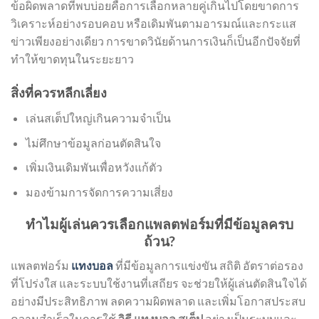
ข้อผิดพลาดที่พบบ่อยคือการเลือกหลายคู่เกินไปโดยขาดการ
วิเคราะห์อย่างรอบคอบ หรือเดิมพันตามอารมณ์และกระแส
ข่าวเพียงอย่างเดียว การขาดวินัยด้านการเงินก็เป็นอีกปัจจัยที่
ทำให้ขาดทุนในระยะยาว
สิ่งที่ควรหลีกเลี่ยง
เล่นสเต็ปใหญ่เกินความจำเป็น
ไม่ศึกษาข้อมูลก่อนตัดสินใจ
เพิ่มเงินเดิมพันเพื่อหวังแก้ตัว
มองข้ามการจัดการความเสี่ยง
ทำไมผู้เล่นควรเลือกแพลตฟอร์มที่มีข้อมูลครบ
ถ้วน?
แพลตฟอร์ม
แทงบอล
ที่มีข้อมูลการแข่งขัน สถิติ อัตราต่อรอง
ที่โปร่งใส และระบบใช้งานที่เสถียร จะช่วยให้ผู้เล่นตัดสินใจได้
อย่างมีประสิทธิภาพ ลดความผิดพลาด และเพิ่มโอกาสประสบ
ความสำเร็จในการใช้
วิธี แทงบอล สเต็ป
อย่างเป็นระบบและ