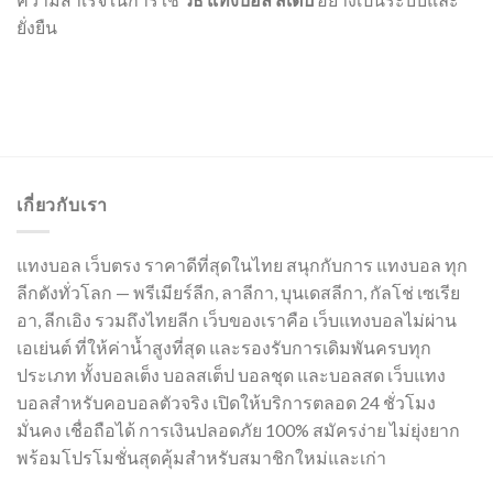
ยั่งยืน
เกี่ยวกับเรา
แทงบอล เว็บตรง ราคาดีที่สุดในไทย สนุกกับการ แทงบอล ทุก
ลีกดังทั่วโลก — พรีเมียร์ลีก, ลาลีกา, บุนเดสลีกา, กัลโช่ เซเรีย
อา, ลีกเอิง รวมถึงไทยลีก เว็บของเราคือ เว็บแทงบอลไม่ผ่าน
เอเย่นต์ ที่ให้ค่าน้ำสูงที่สุด และรองรับการเดิมพันครบทุก
ประเภท ทั้งบอลเต็ง บอลสเต็ป บอลชุด และบอลสด เว็บแทง
บอลสำหรับคอบอลตัวจริง เปิดให้บริการตลอด 24 ชั่วโมง
มั่นคง เชื่อถือได้ การเงินปลอดภัย 100% สมัครง่าย ไม่ยุ่งยาก
พร้อมโปรโมชั่นสุดคุ้มสำหรับสมาชิกใหม่และเก่า