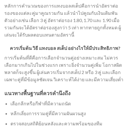
หลักการคำนวณของการแทงบอลสเต็ปคือการนำอัตราต่อ
รองของแต่ละคู่มาคูณรวมกัน แล้วนำไปคูณกับเงินเดิมพัน
ตัวอย่างเช่น เลือก 3 คู่ อัตราต่อรอง 1.80, 1.70 และ 1.90 เมื่อ
รวมกันจะได้อัตราต่อรองสูงกว่า 5 เท่า หากทายถูกทั้งหมด ผู้
เล่นจะได้รับผลตอบแทนตามอัตรานี้
ควรเริ่มต้น วิธี แทงบอล สเต็ป อย่างไรให้มีประสิทธิภาพ?
การเริ่มต้นที่ดีคือการเลือกจำนวนคู่อย่างเหมาะสม ไม่ควร
เลือกมากเกินไปในช่วงแรก เพราะยิ่งจำนวนคู่เพิ่ม โอกาสผิด
พลาดก็จะสูงขึ้น ผู้เล่นควรเริ่มจากสเต็ป 2 หรือ 3 คู่ และเลือก
เฉพาะคู่ที่มีข้อมูลชัดเจน วิเคราะห์ได้ง่าย และมีความเสี่ยงต่ำ
แนวทางพื้นฐานที่ควรคำนึงถึง
เลือกลีกหรือกีฬาที่มีความถนัด
หลีกเลี่ยงการรวมคู่ที่มีความผันผวนสูง
ตรวจสอบสถิติย้อนหลังและความพร้อมของทีม