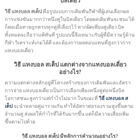
บิลเดียว
วิธี แทงบอล สเต็ป
คือรูปแบบการเดิมพันกีฬาที่ผู้เล่นเลือกผล
การแข่งขันมากกว่าหนึ่งคู่ในบิลเดียว โดยผลเดิมพันจะชนะได้
ก็ต่อเมื่อทายถูกครบทุกคู่ที่เลือกไว้ หากผิดเพียงคู่เดียว บิล
ทั้งหมดจะถือว่าแพ้ทันที รูปแบบนี้จึงเหมาะกับผู้ที่มีความรู้ด้าน
กีฬา วิเคราะห์เกมได้ดี และต้องการผลตอบแทนที่สูงกว่าการ
แทงบอลเดี่ยว
วิธี แทงบอล สเต็ป แตกต่างจากแทงบอลเดี่ยว
อย่างไร?
ความแตกต่างหลักอยู่ที่โครงสร้างของการเดิมพันและอัตรา
การจ่าย แทงบอลเดี่ยวเป็นการเลือกเพียงหนึ่งคู่ต่อหนึ่งบิล
โอกาสชนะสูงกว่าแต่กำไรไม่มาก ในขณะที่
วิธี แทงบอล ส
เต็ป
จะนำหลายคู่มารวมกัน ทำให้อัตราต่อรองรวมสูงขึ้นตาม
จำนวนคู่ ส่งผลให้กำไรที่ได้รับมากขึ้น แต่ก็มีความเสี่ยงเพิ่ม
ขึ้นตามไปด้วย
วิธี แทงบอล สเต็ป มีหลักการคำนวณอย่างไร?