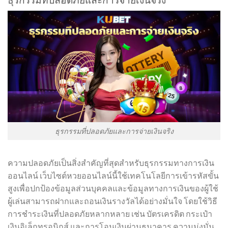
ธุรกรรมที่ปลอดภัยและการจ่ายเงินจริง
ความปลอดภัยเป็นสิ่งสำคัญที่สุดสำหรับธุรกรรมทางการเงิน
ออนไลน์ เว็บไซต์หวยออนไลน์นี้ใช้เทคโนโลยีการเข้ารหัสขั้น
สูงเพื่อปกป้องข้อมูลส่วนบุคคลและข้อมูลทางการเงินของผู้ใช้
ผู้เล่นสามารถฝากและถอนเงินรางวัลได้อย่างมั่นใจ โดยใช้วิธี
การชำระเงินที่ปลอดภัยหลากหลาย เช่น บัตรเครดิต กระเป๋า
เงินอิเล็กทรอนิกส์ และการโอนเงินผ่านธนาคาร ความมุ่งมั่น