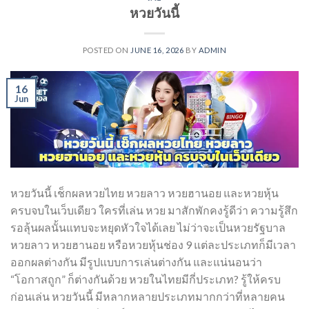
หวยวันนี้
POSTED ON
JUNE 16, 2026
BY
ADMIN
16
Jun
หวยวันนี้ เช็กผลหวยไทย หวยลาว หวยฮานอย และหวยหุ้น
ครบจบในเว็บเดียว ใครที่เล่น หวย มาสักพักคงรู้ดีว่า ความรู้สึก
รอลุ้นผลนั้นแทบจะหยุดหัวใจได้เลย ไม่ว่าจะเป็นหวยรัฐบาล
หวยลาว หวยฮานอย หรือหวยหุ้นช่อง 9 แต่ละประเภทก็มีเวลา
ออกผลต่างกัน มีรูปแบบการเล่นต่างกัน และแน่นอนว่า
“โอกาสถูก” ก็ต่างกันด้วย หวยในไทยมีกี่ประเภท? รู้ให้ครบ
ก่อนเล่น หวยวันนี้ มีหลากหลายประเภทมากกว่าที่หลายคน