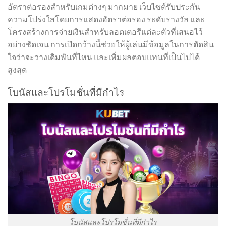
อัตราต่อรองสำหรับเกมต่างๆ มากมาย เว็บไซต์รับประกัน
ความโปร่งใสโดยการแสดงอัตราต่อรอง ระดับรางวัล และ
โครงสร้างการจ่ายเงินสำหรับลอตเตอรีแต่ละตัวที่เสนอไว้
อย่างชัดเจน การเปิดกว้างนี้ช่วยให้ผู้เล่นมีข้อมูลในการตัดสิน
ใจว่าจะวางเดิมพันที่ไหน และเพิ่มผลตอบแทนที่เป็นไปได้
สูงสุด
โบนัสและโปรโมชั่นที่มีกำไร
โบนัสและโปรโมชั่นที่มีกำไร