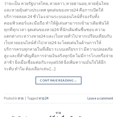
ว่าจะเป็น หวยรัฐบาลไทย, หวยลาว, หวยฮานอย, หวยหุ้นไทย
และหวยหุ้นต่างประเทศ จุดเด่นของหวย24 คือการเปิดให้
บริการตลอด 24 ชั่วโมง ผ่านระบบออนไลน์ที่รองรับทั้ง
คอมพิวเตอร์และมือถือ ทำให้ผู้เล่นสามารถเข้ามาเดิมพันได้
ทุกที่ทุกเวลา จุดเด่นของหวย24 ที่นักเดิมพันชื่นชอบ ความ
แตกต่างระหว่างหวย24 และเว็บหวยทั่วไป หากเปรียบเทียบกับ
เว็บหวยออนไลน์ทั่วไป หวย24 จะโดดเด่นในด้านการให้
บริการครบทุกหวยในที่เดียว ระบบเสถียรกว่า มีความปลอดภัย
สูง และที่สำคัญคือการจ่ายเงินจริงทุกบิล ไม่มีการโกงหรือจ่าย
ล่าช้า ยิ่งเมื่อเชื่อมต่อกับ royal558 ยิ่งเพิ่มความมั่นใจได้อีก
ระดับ ทำไม ต้องเลือกเล่น […]
CONTINUE READING
→
Posted in
หวย
|
Tagged
หวย24
Leave a comment
หวย